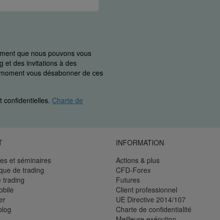
uement que nous pouvons vous
 et des invitations à des
ut moment vous désabonner de ces
 confidentielles.
Charte de
T
INFORMATION
es et séminaires
Actions & plus
èque de trading
CFD-Forex
 trading
Futures
bile
Client professionnel
er
UE Directive 2014/107
blog
Charte de confidentialité
Meilleure exécution