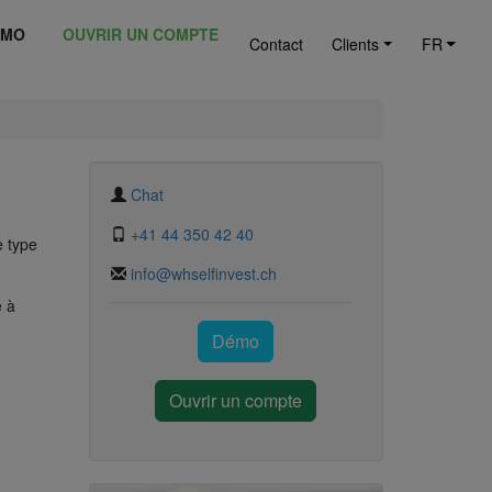
ÉMO
OUVRIR UN COMPTE
Contact
Clients
FR
Chat
+41 44 350 42 40
e type
info@whselfinvest.ch
e à
Démo
Ouvrir un compte