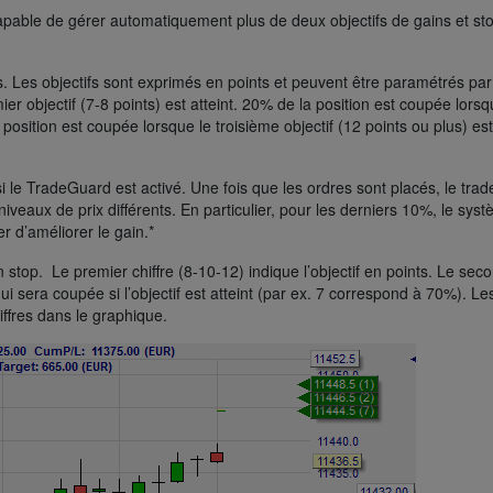
pable de gérer automatiquement plus de deux objectifs de gains et st
ns. Les objectifs sont exprimés en points et peuvent être paramétrés par
er objectif (7-8 points) est atteint. 20% de la position est coupée lorsq
 position est coupée lorsque le troisième objectif (12 points ou plus) est
le TradeGuard est activé. Une fois que les ordres sont placés, le trad
niveaux de prix différents. En particulier, pour les derniers 10%, le sys
r d’améliorer le gain.*
 stop. Le premier chiffre (8-10-12) indique l’objectif en points. Le sec
qui sera coupée si l’objectif est atteint (par ex. 7 correspond à 70%). Le
iffres dans le graphique.