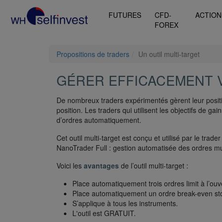
FUTURES
CFD-
ACTION
FOREX
Propositions de traders
Un outil multi-target
GÉRER EFFICACEMENT 
De nombreux traders expérimentés gèrent leur positio
position. Les traders qui utilisent les objectifs de g
d’ordres automatiquement.
Cet outil multi-target est conçu et utilisé par le trad
NanoTrader Full : gestion automatisée des ordres mul
Voici les
avantages
de l’outil multi-target :
Place automatiquement trois ordres limit à l’ouve
Place automatiquement un ordre break-even st
S’applique à tous les instruments.
L'outil est GRATUIT.