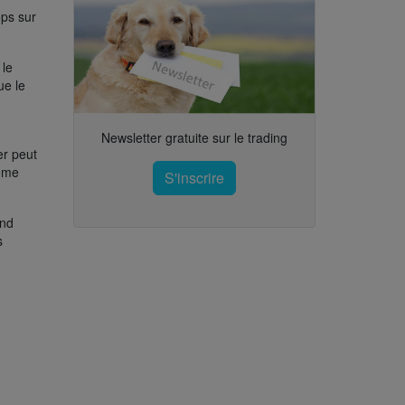
ops sur
 le
ue le
Newsletter gratuite sur le trading
er peut
tème
S'inscrire
ond
s