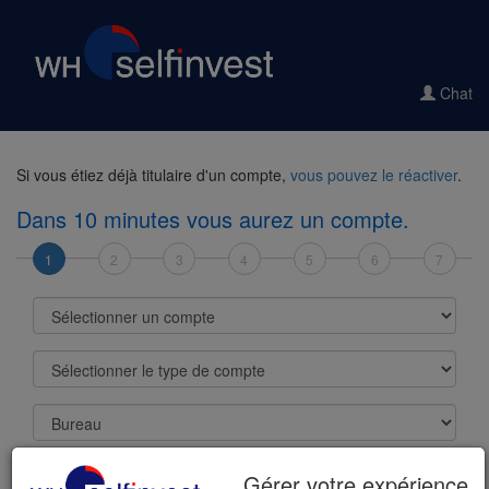
Chat
Si vous étiez déjà titulaire d'un compte,
vous pouvez le réactiver
.
Dans 10 minutes vous aurez un compte.
1
2
3
4
5
6
7
Sélectionner un compte
Sélectionner le type de compte
Bureau
Devise de base
Gérer votre expérience