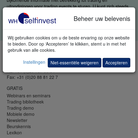
uitnodigingen voor trading events te sturen. U kunt zich steeds
afmelden.
Beheer uw belevenis
Gelieve alle vakken in te vullen. Uw gegevens blijven geheim.
Privacybeleid
.
Wij gebruiken cookies om u de beste ervaring op onze website
te bieden. Door op ‘Accepteren’ te klikken, stemt u in met het
gebruik van alle cookies.
TELEFOON & FAX
LU: +352 42 80 42 82
Instellingen
Niet-essentiële weigeren
Accepteren
LU: +352 42 80 42 80 (EN)
NL: +31 (0)20 737 00 54
Fax: +31 (0)20 88 81 22 7
GRATIS
Webinars en seminars
Trading bibliotheek
Trading demo
Mobiele demo
Newsletter
Beurskennis
Lexikon